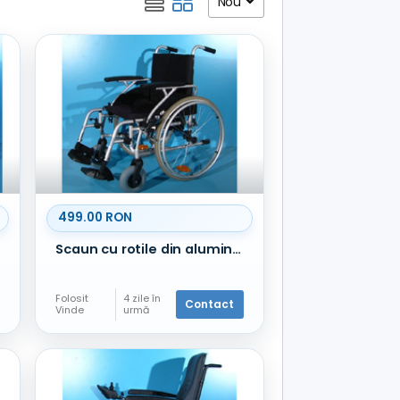
Nou
499.00 RON
Scaun cu rotile din aluminiu Drive - latime sezut 51 cm
Folosit
4 zile în
Contact
Vinde
urmă