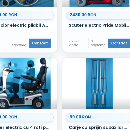
0.00 RON
2480.00 RON
Carucior electric pliabil AAT Movilino / Drive
Scuter electric Pride Mobilis M54 - 8 km/h
t
3
Folosit
3
Contact
Contact
săptămâ
Vinde
săptămâ
ni în
ni în
urmă
urmă
0.00 RON
99.00 RON
Scuter electric cu 4 roti pentru batrani Shoprider - 6 km/h
Carje cu sprijin subaxilar aluminiu