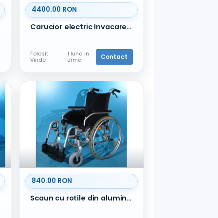
4400.00 RON
Carucior electric Invacare Bora - 6 km/h
Folosit
1 luna in
Contact
Vinde
urma
840.00 RON
Scaun cu rotile din aluminiu B+B