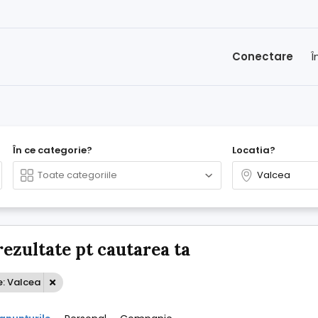
Conectare
Î
În ce categorie?
Locatia?
rezultate pt cautarea ta
e: Valcea