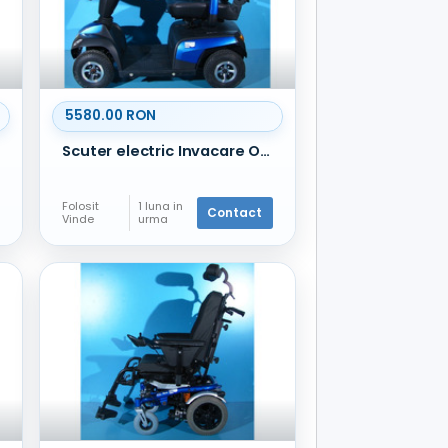
5580.00 RON
Scuter electric Invacare Orion Metro - 6 km/h
Folosit
1 luna in
Contact
Vinde
urma