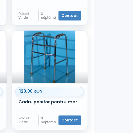
Folosit
3
Contact
Vinde
săptămâ
ni în
urmă
120.00 RON
Cadru pasitor pentru mers din aluminiu
Folosit
3
Contact
Vinde
săptămâ
ni în
urmă