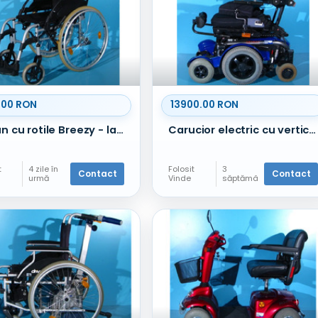
.00 RON
13900.00 RON
Scaun cu rotile Breezy - latime sezut 40 cm
Carucior electric cu verticalizare Levo C3 - 10 km/h
t
4 zile în
Folosit
3
Contact
Contact
urmă
Vinde
săptămâ
ni în
urmă