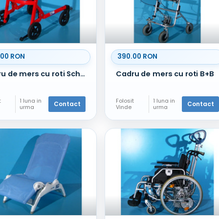
.00 RON
390.00 RON
Cadru de mers cu roti Schuchmann Malte
Cadru de mers cu roti B+B
t
1 luna in
Folosit
1 luna in
Contact
Contact
urma
Vinde
urma