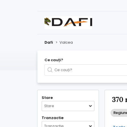
Dafi
>
Valcea
Ce cauți?
Stare
370 
Stare
Regiun
Tranzactie
Tranzactie