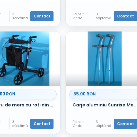
t
3
Folosit
3
Contact
Contact
săptămâ
Vinde
săptămâ
ni în
ni în
urmă
urmă
.00 RON
55.00 RON
Cadru de mers cu roti din aluminiu -Russka
Carje aluminiu Sunrise Medical / set 2 buc
t
3
Folosit
3
Contact
Contact
săptămâ
Vinde
săptămâ
ni în
ni în
urmă
urmă