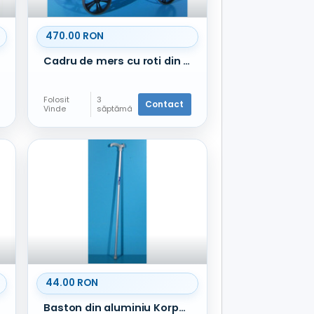
470.00 RON
Cadru de mers cu roti din aluminiu Ibesco
Folosit
3
Contact
Vinde
săptămâ
ni în
urmă
44.00 RON
Baston din aluminiu Korpergewicht