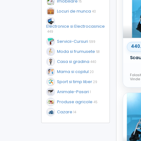
Imobiliare
15
Locuri de munca
40
Electronice si Electrocasnice
449
Servicii-Cursuri
599
440
Moda si frumusete
58
Casa si gradina
440
Mama si copilul
20
Folosi
Vinde
Sport si timp liber
29
Animale-Pasari
1
Produse agricole
45
Cazare
14