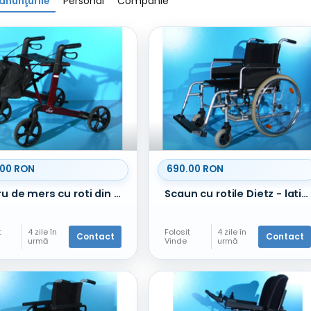
anunţurile
Personal
Companie
.00 RON
690.00 RON
Cadru de mers cu roti din aluminiu Russka
Scaun cu rotile Dietz - latime sezut 56 cm
t
4 zile în
Folosit
4 zile în
Contact
Contact
urmă
Vinde
urmă