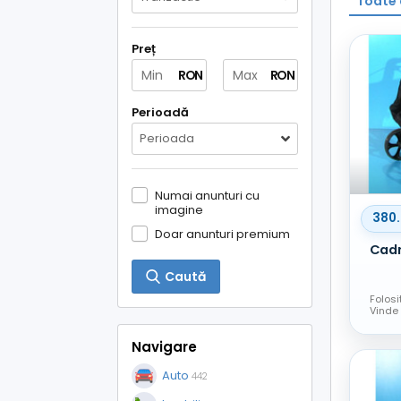
Toate 
Preț
RON
RON
Perioadă
Perioada
Numai anunturi cu
imagine
380
Doar anunturi premium
Caută
Folosi
Vinde
Navigare
Auto
442