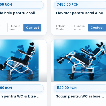
.00 RON
7450.00 RON
Pat de baie pentru copii -Schuchmann
Elevator pentru scari Alber Scalamobil IQ S30 / B+B
t
1 luna in
Folosit
1 luna in
Contact
Contact
urma
Vinde
urma
.00 RON
1140.00 RON
Scaun pentru WC si baie din aluminiu Dietz
Scaun pentru WC si baie din aluminiu Mobilex