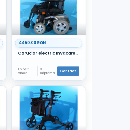
4450.00 RON
Carucior electric Invacare Storm 3 - 6 km/h
Folosit
3
Contact
Vinde
săptămâ
ni în
urmă