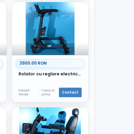
3900.00 RON
Rolator cu reglare electrica -Topro Taurus
Folosit
1 luna in
Contact
Vinde
urma