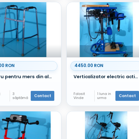
00 RON
4450.00 RON
Cadru pentru mers din aluminiu - Invacare
Verticalizator electric activ -Berollka
t
3
Folosit
1 luna in
Contact
Contact
săptămâ
Vinde
urma
ni în
urmă