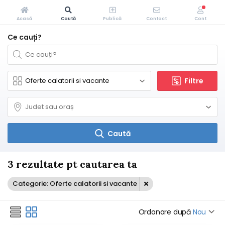
Acasă
Caută
Publică
Contact
Cont
Ce cauți?
Filtre
Caută
3 rezultate pt cautarea ta
Categorie: Oferte calatorii si vacante
Ordonare după
Nou