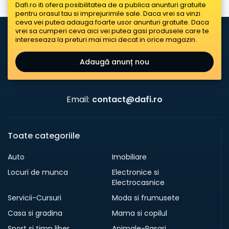
Dafi.ro iti ofera posibilitatea de a publica anunturi gratuite
pentru orasul tau si imprejurimile sale. Daca vrei sa vinzi
ceva vei putea adauga foarte usor anunturi gratuite. Daca
vrei sa cumperi ceva aici vei putea gasi produsele care te
intereseaza la preturi mai mici decat in orice magazin.
Adaugă anunț nou
Email:
contact@dafi.ro
Toate categoriile
Auto
Imobiliare
Locuri de munca
Electronice si
Electrocasnice
Servicii-Cursuri
Moda si frumusete
Casa si gradina
Mama si copilul
Sport si timp liber
Animale-Pasari