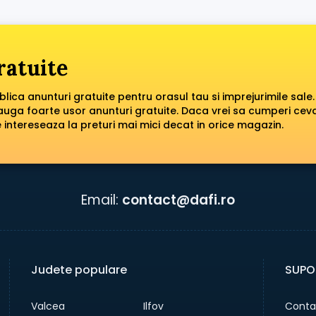
ratuite
ublica anunturi gratuite pentru orasul tau si imprejurimile sale.
dauga foarte usor anunturi gratuite. Daca vrei sa cumperi cev
 intereseaza la preturi mai mici decat in orice magazin.
Email:
contact@dafi.ro
Judete populare
SUPO
Valcea
Ilfov
Conta