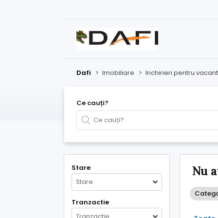
Dafi
>
Imobiliare
>
Inchirieri pentru vacan
Ce cauți?
Stare
Nu a
Stare
Categor
Tranzactie
Tranzactie