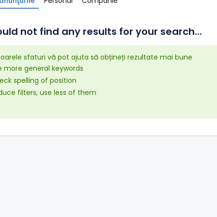
anunţurile
Personal
Companie
uld not find any results for your search...
arele sfaturi vă pot ajuta să obțineți rezultate mai bune
e more general keywords
ck spelling of position
uce filters, use less of them