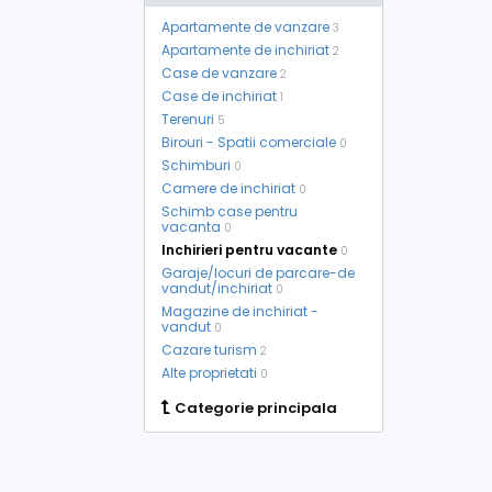
Apartamente de vanzare
3
Apartamente de inchiriat
2
Case de vanzare
2
Case de inchiriat
1
Terenuri
5
Birouri - Spatii comerciale
0
Schimburi
0
Camere de inchiriat
0
Schimb case pentru
vacanta
0
Inchirieri pentru vacante
0
Garaje/locuri de parcare-de
vandut/inchiriat
0
Magazine de inchiriat -
vandut
0
Cazare turism
2
Alte proprietati
0
Categorie principala