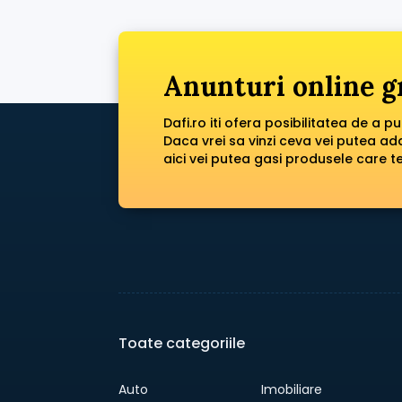
Anunturi online g
Dafi.ro iti ofera posibilitatea de a p
Daca vrei sa vinzi ceva vei putea a
aici vei putea gasi produsele care te
Toate categoriile
Auto
Imobiliare