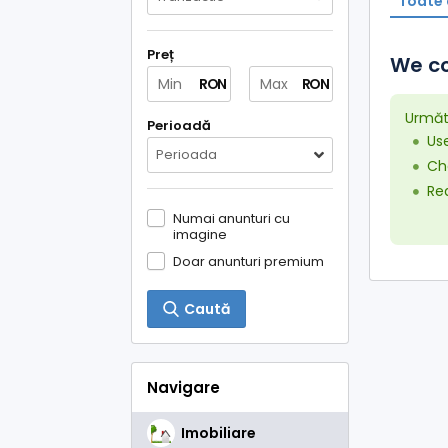
Toate 
Preț
We co
RON
RON
Următo
Perioadă
Us
Perioada
Che
Red
Numai anunturi cu
imagine
Doar anunturi premium
Caută
Navigare
Imobiliare