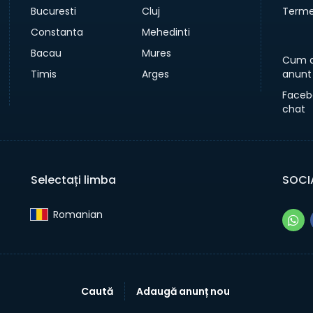
Bucuresti
Cluj
Termen
Constanta
Mehedinti
Bacau
Mures
Cum a
Timis
Arges
anunt
Faceb
chat
Selectați limba
SOCI
Romanian‎
Caută
Adaugă anunț nou