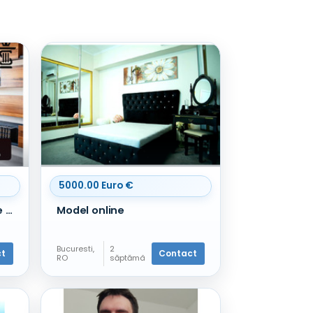
5000.00 Euro €
Asistenta si reprezentare juridica
Model online
Bucuresti,
2
ct
Contact
RO
săptămâ
Hostess -
ni în
Promoteri
urmă