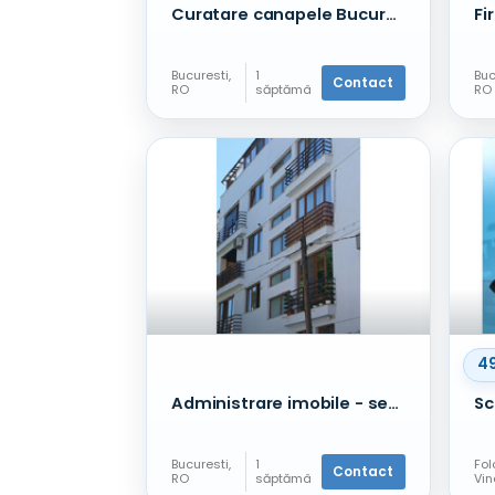
Curatare canapele Bucuresti. Curatare profesionala
Bucuresti,
1
Buc
Contact
RO
săptămâ
RO
Alte
nă în
Alt
servicii
urmă
ser
4
Administrare imobile - sector 1 - Aviatiei / Floreasca / Victoriei
Bucuresti,
1
Fol
Contact
RO
săptămâ
Vi
Alte
nă în