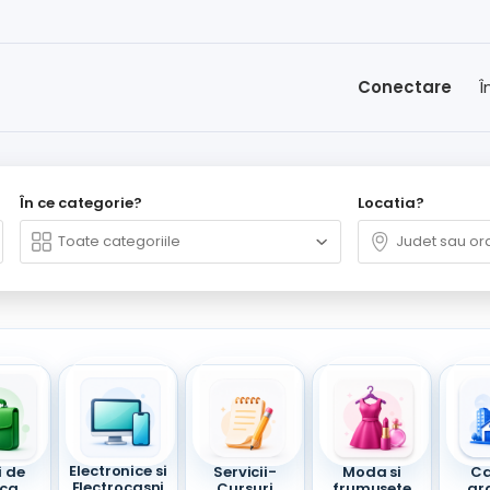
Conectare
Î
În ce categorie?
Locatia?
Electronice si
i de
Servicii-
Moda si
Ca
Electrocasni
ca
Cursuri
frumusete
gr