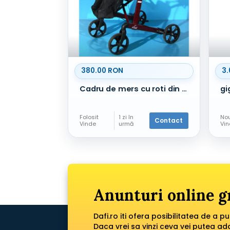
380.00 RON
3.
Cadru de mers cu roti din aluminiu Russka
Folosit
1 zi în
No
Contact
Vinde
urmă
Vi
Anunturi online g
Dafi.ro iti ofera posibilitatea de a p
Daca vrei sa vinzi ceva vei putea a