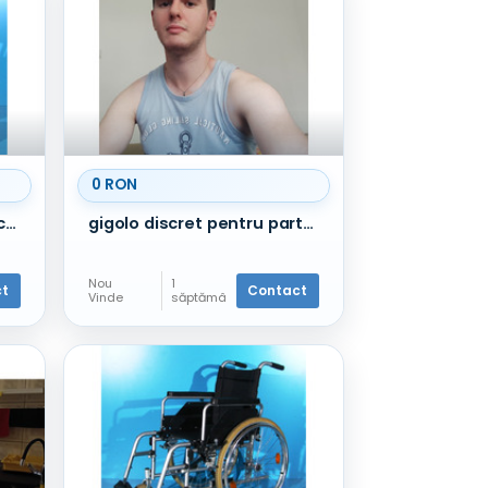
0 RON
Carucior electric cu verticalizare Levo C3 - 10 km/h
gigolo discret pentru parteneră Cta
Nou
1
ct
Contact
Vinde
săptămâ
nă în
urmă