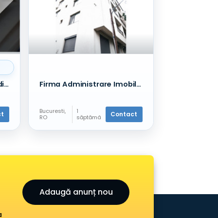
Avocat Consultanta Juridica Online. Asistenta
Firma Administrare Imobile - sector 1 - Toate Zonele
Bucuresti,
1
ct
Contact
RO
săptămâ
Alte
nă în
servicii
urmă
Adaugă anunț nou
a