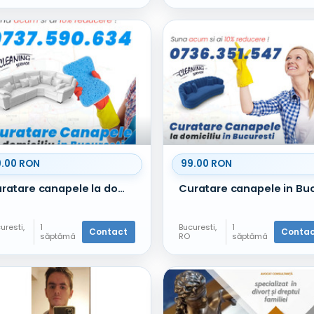
9.00 RON
99.00 RON
Curatare canapele la domiciliu
uresti,
1
Bucuresti,
1
Contact
Conta
săptămâ
RO
săptămâ
e
nă în
Alte
nă în
vicii
urmă
servicii
urmă