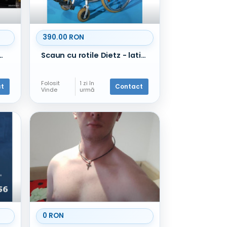
390.00 RON
 foarte aproape de plaja Constanta Faleza Nord
Scaun cu rotile Dietz - latime sezut 39 cm
Folosit
1 zi în
ct
Contact
Vinde
urmă
0 RON