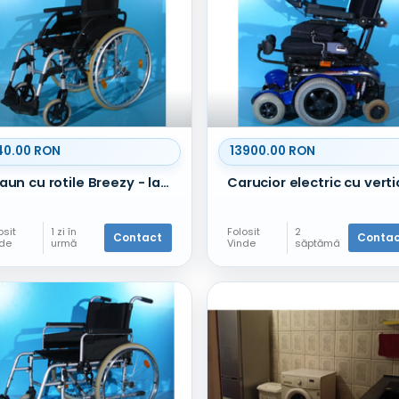
40.00 RON
13900.00 RON
Scaun cu rotile Breezy - latime sezut 40 cm
osit
1 zi în
Folosit
2
Contact
Conta
nde
urmă
Vinde
săptămâ
ni în
urmă