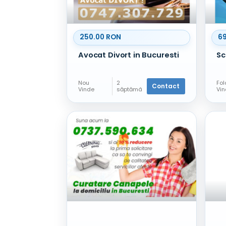
250.00 RON
6
Avocat Divort in Bucuresti
Nou
2
Fol
Contact
Vinde
săptămâ
Vi
ni în
urmă