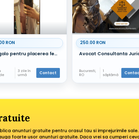
00 RON
250.00 RON
gigolo pentru placerea femeii
u
3 zile în
Bucuresti,
1
Contact
Conta
nde
urmă
RO
săptămâ
Alte
nă în
servicii
urmă
ratuite
ublica anunturi gratuite pentru orasul tau si imprejurimile sale.
dauga foarte usor anunturi gratuite. Daca vrei sa cumperi cev