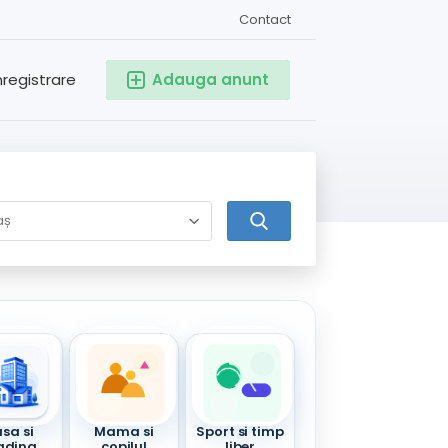
Contact
nregistrare
Adauga anunt
sa si
Mama si
Sport si timp
adina
copilul
liber