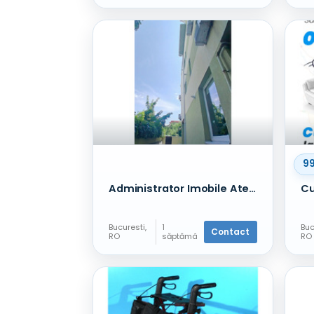
servicii
urmă
9
Administrator Imobile Atestat in SECTORUL 1
Bucuresti,
1
Buc
Contact
RO
săptămâ
RO
Alte
nă în
Alt
servicii
urmă
ser