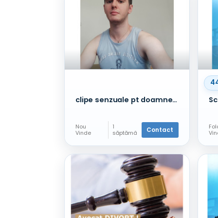
4
clipe senzuale pt doamne Constanța
Nou
1
Fol
Contact
Vinde
săptămâ
Vi
nă în
urmă