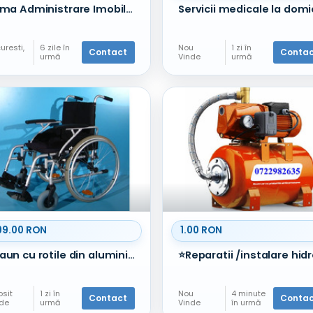
Firma Administrare Imobile - Sector 1 - Baneasa
uresti,
6 zile în
Nou
1 zi în
Contact
Conta
urmă
Vinde
urmă
e
vicii
99.00 RON
1.00 RON
Scaun cu rotile din aluminiu Drive - latime sezut 51 cm
osit
1 zi în
Nou
4 minute
Contact
Conta
nde
urmă
Vinde
în urmă