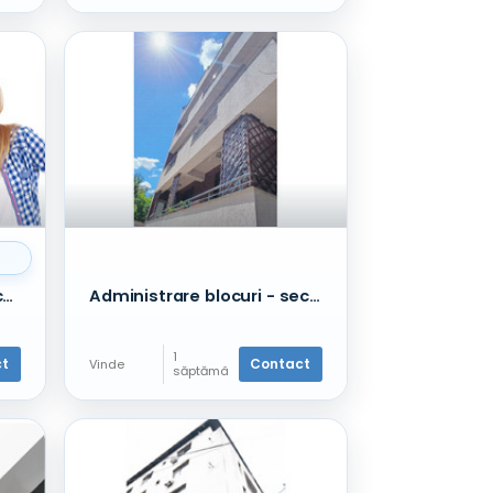
urmă
Curatare canapele in Bucuresti
Administrare blocuri - sector 1 - Sisesti / Straulesti /Baneasa
1
ct
Contact
Vinde
săptămâ
nă în
urmă