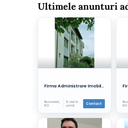
Ultimele anunturi a
Firma Administrare Imobile - sector 1 - Bucurestii Noi
Bucuresti,
6 zile în
Buc
Contact
RO
urmă
RO
Alte
Alt
servicii
ser