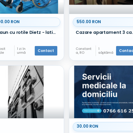
90.00 RON
550.00 RON
Scaun cu rotile Dietz - latime sezut 56 cm
Cazare apartament 3 camere la mare
osit
1 zi în
Constant
1
Contact
Conta
nde
urmă
a, RO
săptămâ
Apartame
nă în
nte
urmă
30.00 RON