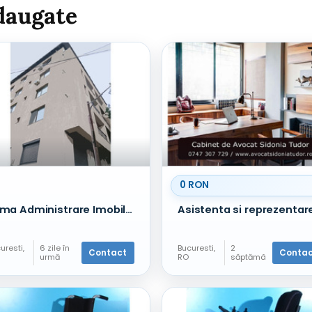
daugate
0 RON
Firma Administrare Imobile - sector 1 - Damaroaia
uresti,
6 zile în
Bucuresti,
2
Contact
Conta
urmă
RO
săptămâ
e
Alte
ni în
vicii
servicii
urmă