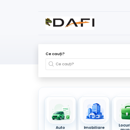
Ce cauți?
Locur
Auto
Imobiliare
mun