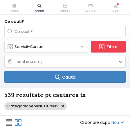
Acasă
Caută
Publică
Contact
Cont
Ce cauți?
Filtre
Caută
539 rezultate pt cautarea ta
Categorie: Servicii-Cursuri
Ordonare după
Nou