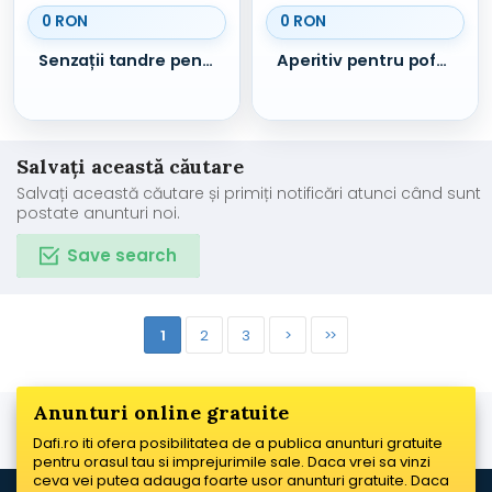
0 RON
0 RON
Senzații tandre pentru doamne Constanța
Aperitiv pentru pofta doamnelor Constanța
Salvați această căutare
Salvați această căutare și primiți notificări atunci când sunt
postate anunturi noi.
Save search
1
2
3
>
>>
Anunturi online gratuite
Dafi.ro iti ofera posibilitatea de a publica anunturi gratuite
pentru orasul tau si imprejurimile sale. Daca vrei sa vinzi
ceva vei putea adauga foarte usor anunturi gratuite. Daca