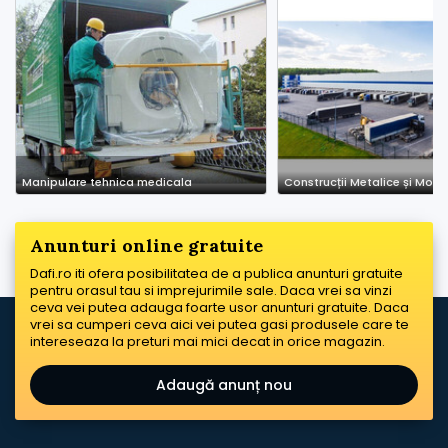
Manipulare tehnica medicala
Anunturi online gratuite
Dafi.ro iti ofera posibilitatea de a publica anunturi gratuite
pentru orasul tau si imprejurimile sale. Daca vrei sa vinzi
ceva vei putea adauga foarte usor anunturi gratuite. Daca
vrei sa cumperi ceva aici vei putea gasi produsele care te
intereseaza la preturi mai mici decat in orice magazin.
Adaugă anunț nou