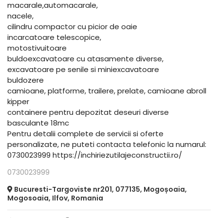
macarale,automacarale,
nacele,
cilindru compactor cu picior de oaie
incarcatoare telescopice,
motostivuitoare
buldoexcavatoare cu atasamente diverse,
excavatoare pe senile si miniexcavatoare
buldozere
camioane, platforme, trailere, prelate, camioane abroll
kipper
containere pentru depozitat deseuri diverse
basculante 18mc
Pentru detalii complete de servicii si oferte
personalizate, ne puteti contacta telefonic la numarul:
0730023999 https://inchiriezutilajeconstructii.ro/
0730023999
Bucuresti-Targoviste nr201, 077135, Mogoșoaia,
Mogosoaia, Ilfov, Romania