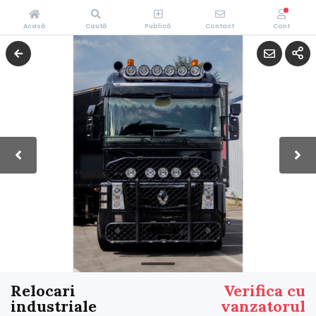
Acasă
Caută
Publică
Contact
Cont
Relocari
Verifica cu
industriale
vanzatorul