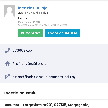
inchiriez utilaje
329 anunturi active
Firma
Pe site de 4+ ani
Ultima data online cu 1 luna in urma
Contact
Toate anunturile
073002xxxx
Profilul vânzătorului
https://inchiriezutilajeconstructii.ro/
Locația anunțului
Bucuresti-Targoviste Nr201, 077135, Mogoșoaia,