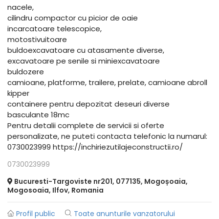
nacele,
cilindru compactor cu picior de oaie
incarcatoare telescopice,
motostivuitoare
buldoexcavatoare cu atasamente diverse,
excavatoare pe senile si miniexcavatoare
buldozere
camioane, platforme, trailere, prelate, camioane abroll
kipper
containere pentru depozitat deseuri diverse
basculante 18mc
Pentru detalii complete de servicii si oferte
personalizate, ne puteti contacta telefonic la numarul:
0730023999 https://inchiriezutilajeconstructii.ro/
0730023999
Bucuresti-Targoviste nr201, 077135, Mogoșoaia,
Mogosoaia, Ilfov, Romania
Profil public
Toate anunturile vanzatorului