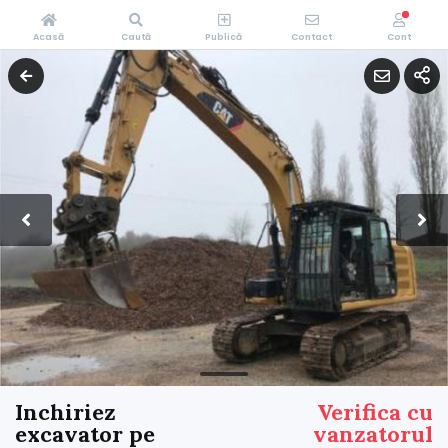
Acasă
Caută
Publică
Contact
Cont
Inchiriez
Verifica cu
excavator pe
vanzatorul