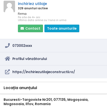
inchiriez utilaje
329 anunturi active
Firma
Pe site de 4+ ani
Ultima data online cu 1 luna in urma
Contact
Toate anunturile
073002xxxx
Profilul vânzătorului
https://inchiriezutilajeconstructii.ro/
Locația anunțului
Bucuresti-Targoviste Nr201, 077135, Mogoșoaia,
Mogosoaia, Ilfov, Romania