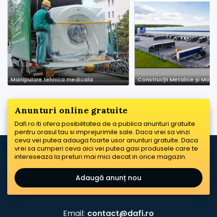
Manipulare tehnica medicala
Anunturi online gratuite
Dafi.ro iti ofera posibilitatea de a publica anunturi gratuite
pentru orasul tau si imprejurimile sale. Daca vrei sa vinzi
ceva vei putea adauga foarte usor anunturi gratuite. Daca
vrei sa cumperi ceva aici vei putea gasi produsele care te
intereseaza la preturi mai mici decat in orice magazin.
Adaugă anunț nou
Email:
contact@dafi.ro