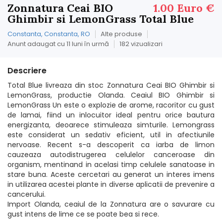
Zonnatura Ceai BIO
1.00 Euro €
Ghimbir si LemonGrass Total Blue
Constanta, Constanta, RO
Alte produse
Anunt adaugat cu 11 luni în urmă
182 vizualizari
Descriere
Total Blue livreaza din stoc Zonnatura Ceai BIO Ghimbir si
LemonGrass, productie Olanda. Ceaiul BIO Ghimbir si
LemonGrass Un este o explozie de arome, racoritor cu gust
de lamai, fiind un inlocuitor ideal pentru orice bautura
energizanta, deoarece stimuleaza simturile. Lemongrass
este considerat un sedativ eficient, util in afectiunile
nervoase. Recent s-a descoperit ca iarba de limon
cauzeaza autodistrugerea celulelor canceroase din
organism, mentinand in acelasi timp celulele sanatoase in
stare buna. Aceste cercetari au generat un interes imens
in utilizarea acestei plante in diverse aplicatii de prevenire a
cancerului.
Import Olanda, ceaiul de la Zonnatura are o savurare cu
gust intens de lime ce se poate bea si rece.