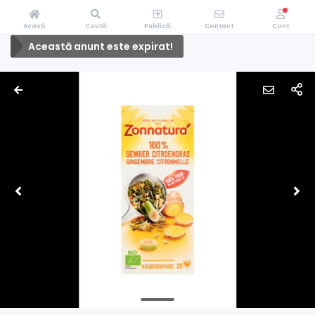
Acasă
Caută
Publică
Contact
Cont
Această anunt este expirat!