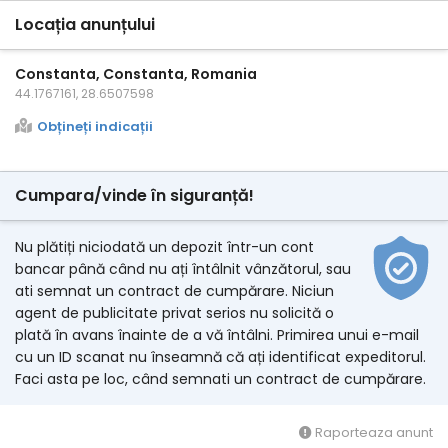
Locația anunțului
Constanta, Constanta, Romania
44.1767161, 28.6507598
Obțineți indicații
Cumpara/vinde în siguranță!
Nu plătiți niciodată un depozit într-un cont
bancar până când nu ați întâlnit vânzătorul, sau
ati semnat un contract de cumpărare. Niciun
agent de publicitate privat serios nu solicită o
plată în avans înainte de a vă întâlni. Primirea unui e-mail
cu un ID scanat nu înseamnă că ați identificat expeditorul.
Faci asta pe loc, când semnati un contract de cumpărare.
Raporteaza anunt