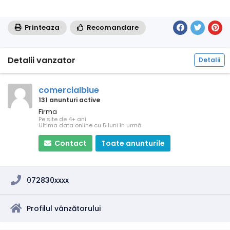
Printeaza
Recomandare
Detalii vanzator
Detalii
comercialblue
131 anunturi active
Firma
Pe site de 4+ ani
Ultima data online cu 5 luni în urmă
Contact
Toate anunturile
072830xxxx
Profilul vânzătorului