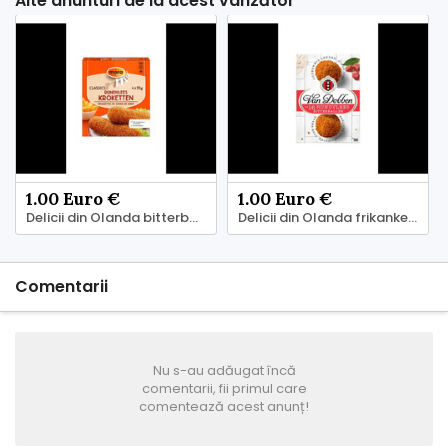
Alte anunturi de la acest vânzător
1.00 Euro €
1.00 Euro €
Delicii din Olanda bitterballen, frikandellen
Delicii din Olanda frikankellen, kroketten
Comentarii
Nu s-au adăugat încă
comentarii, fii primul care
comentează acest anunț!