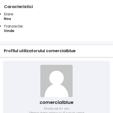
Caracteristici
Stare:
Nou
Tranzactie:
Vinde
Profilul utilizatorului comercialblue
comercialblue
Pe site de 4+ ani
Ultima data online cu 5 luni în urmă