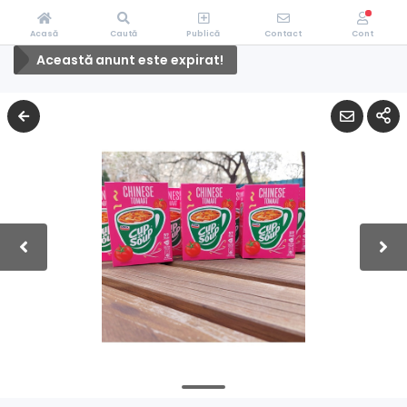
Acasă
Caută
Publică
Contact
Cont
Această anunt este expirat!