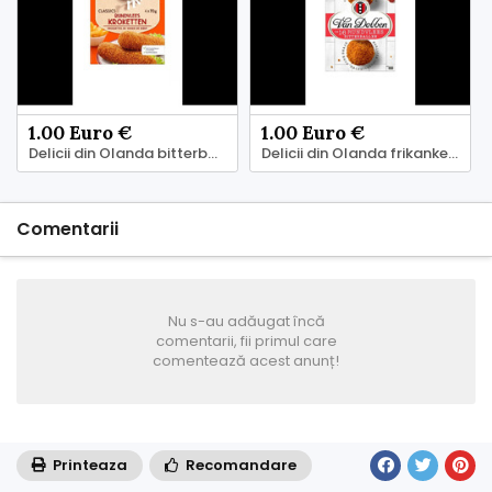
1.00 Euro €
1.00 Euro €
Delicii din Olanda bitterballen, frikandellen
Delicii din Olanda frikankellen, kroketten
Comentarii
Nu s-au adăugat încă
comentarii, fii primul care
comentează acest anunț!
Printeaza
Recomandare