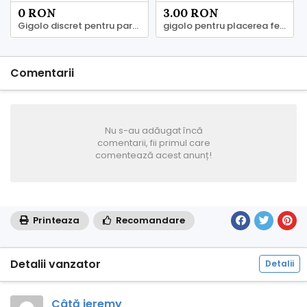
0 RON
3.00 RON
Gigolo discret pentru parteneră Constanța
gigolo pentru placerea femeii
Comentarii
Nu s-au adăugat încă
comentarii, fii primul care
comentează acest anunț!
Printeaza
Recomandare
Detalii vanzator
Detalii
Câtă jeremy