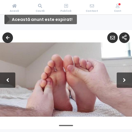
Acasă
Caută
Publică
Contact
Cont
Această anunt este expirat!