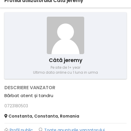
Profilul utilizatorului Câtă jeremy
Câtă jeremy
Pe site de 1+ year
Ultima data online cu 1 luna in urma
DESCRIERE VANZATOR
Bărbat atent și tandru
0723180503
Constanta, Constanta, Romania
Profil public
Toate anunturile vanzatorului