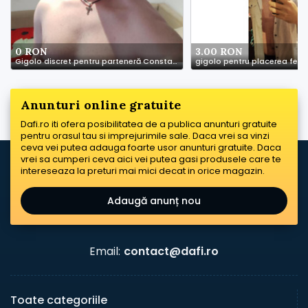
0 RON
3.00 RON
Gigolo discret pentru parteneră Constanța
gigolo pentru placerea feme
Anunturi online gratuite
Dafi.ro iti ofera posibilitatea de a publica anunturi gratuite
pentru orasul tau si imprejurimile sale. Daca vrei sa vinzi
ceva vei putea adauga foarte usor anunturi gratuite. Daca
vrei sa cumperi ceva aici vei putea gasi produsele care te
intereseaza la preturi mai mici decat in orice magazin.
Adaugă anunț nou
Email:
contact@dafi.ro
Toate categoriile