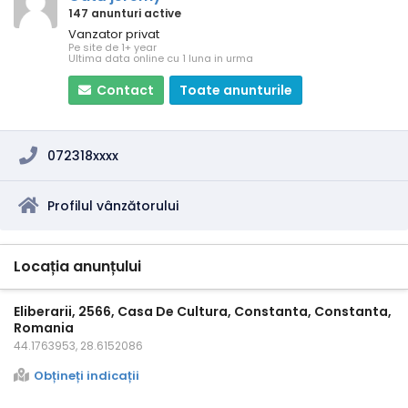
147 anunturi active
Vanzator privat
Pe site de 1+ year
Ultima data online cu 1 luna in urma
Contact
Toate anunturile
072318xxxx
Profilul vânzătorului
Locația anunțului
Eliberarii, 2566, Casa De Cultura, Constanta, Constanta,
Romania
44.1763953, 28.6152086
Obțineți indicații