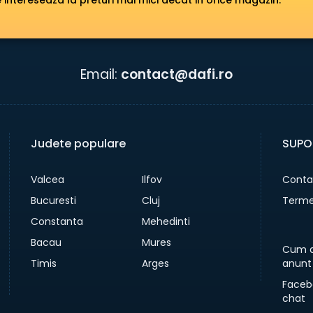
 intereseaza la preturi mai mici decat in orice magazin.
Email:
contact@dafi.ro
Judete populare
SUPO
Valcea
Ilfov
Conta
Bucuresti
Cluj
Termen
Constanta
Mehedinti
Bacau
Mures
Cum a
Timis
Arges
anunt
Faceb
chat