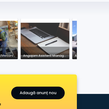
Angajam Lacatusi Mecanici
Angajam Asistent Manager Raportare
Adaugă anunț nou
a