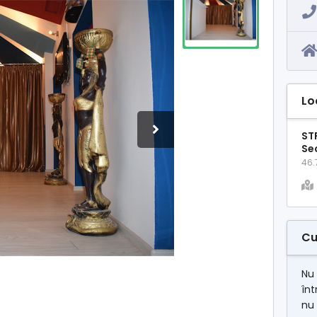
Lo
ST
Se
46.
Cu
Nu 
în
nu 