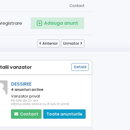
Contact
nregistrare
Adauga anunt
Anterior
Urmator
talii vanzator
Detalii
DESSIREE
4 anunturi active
Vanzator privat
Pe site de 2+ ani
Ultima data online cu 8 luni în urmă
Contact
Toate anunturile