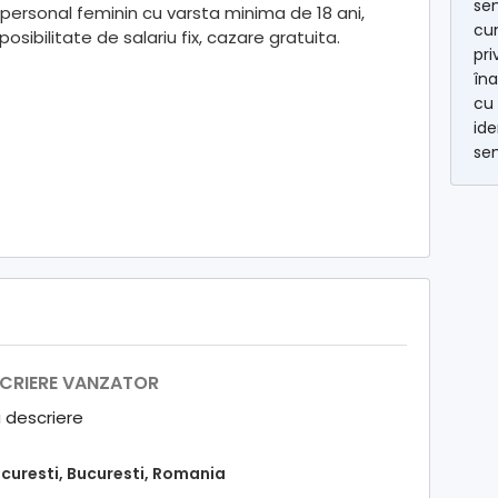
se
personal feminin cu varsta minima de 18 ani,
cum
sibilitate de salariu fix, cazare gratuita.
pri
îna
cu
ide
se
CRIERE VANZATOR
 descriere
curesti, Bucuresti, Romania