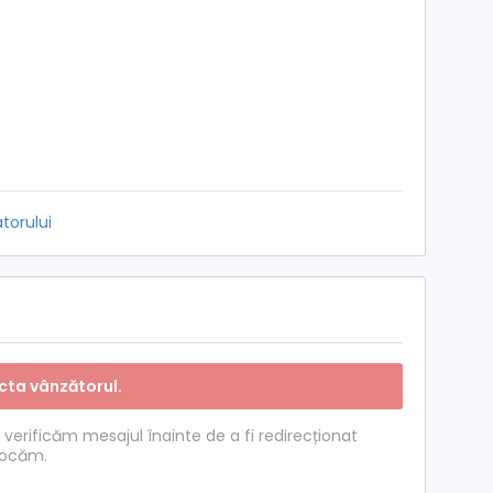
torului
cta vânzătorul.
ă verificăm mesajul înainte de a fi redirecționat
blocăm.