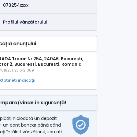
073254xxxx
Profilul vânzătorului
cația anunțului
RADA Traian Nr 254, 24046, Bucuresti,
ctor 2, Bucuresti, Bucuresti, Romania
7818231, 23.6121089
Obțineți indicații
mpara/vinde în siguranță!
plătiți niciodată un depozit
tr-un cont bancar până când
ați întâlnit vânzătorul, sau ati