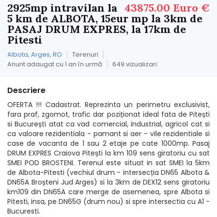
2925mp intravilan la
43875.00 Euro €
5 km de ALBOTA, 15eur mp la 3km de
PASAJ DRUM EXPRES, la 17km de
Pitesti
Albota, Arges, RO
Terenuri
Anunt adaugat cu 1 an în urmă
649 vizualizari
Descriere
OFERTA !!! Cadastrat. Reprezinta un perimetru exclusivist,
fara praf, zgomot, trafic dar poziționat ideal fata de Pitești
si București atat ca vad comercial, industrial, agricol cat si
ca valoare rezidentiala - pamant si aer - vile rezidentiale si
case de vacanta de 1 sau 2 etaje pe cate 1000mp. Pasaj
DRUM EXPRES Craiova Pitești la km 109 sens giratoriu cu sat
SMEI POD BROSTENI. Terenul este situat in sat SMEI la 5km
de Albota-Pitesti (vechiul drum - intersecția DN65 Albota &
DN65A Broșteni Jud Arges) si la 3km de DEX12 sens giratoriu
km109 din DN65A care merge de asemenea, spre Albota si
Pitesti, insa, pe DN65G (drum nou) si spre intersectia cu A1 -
Bucuresti.