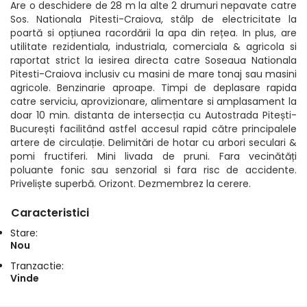
Are o deschidere de 28 m la alte 2 drumuri nepavate catre
Sos. Nationala Pitesti-Craiova, stâlp de electricitate la
poartă si opțiunea racordării la apa din rețea. In plus, are
utilitate rezidentiala, industriala, comerciala & agricola si
raportat strict la iesirea directa catre Soseaua Nationala
Pitesti-Craiova inclusiv cu masini de mare tonaj sau masini
agricole. Benzinarie aproape. Timpi de deplasare rapida
catre serviciu, aprovizionare, alimentare si amplasament la
doar 10 min. distanta de intersecția cu Autostrada Pitești-
București facilitând astfel accesul rapid către principalele
artere de circulație. Delimitări de hotar cu arbori seculari &
pomi fructiferi. Mini livada de pruni. Fara vecinătăți
poluante fonic sau senzorial si fara risc de accidente.
Priveliște superbă. Orizont. Dezmembrez la cerere.
Caracteristici
Stare:
Nou
Tranzactie:
Vinde