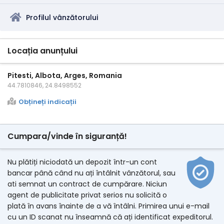
Profilul vânzătorului
Locația anunțului
Pitesti, Albota, Arges, Romania
44.7810846, 24.8498552
Obțineți indicații
Cumpara/vinde în siguranță!
Nu plătiți niciodată un depozit într-un cont
bancar până când nu ați întâlnit vânzătorul, sau
ati semnat un contract de cumpărare. Niciun
agent de publicitate privat serios nu solicită o
plată în avans înainte de a vă întâlni. Primirea unui e-mail
cu un ID scanat nu înseamnă că ați identificat expeditorul.