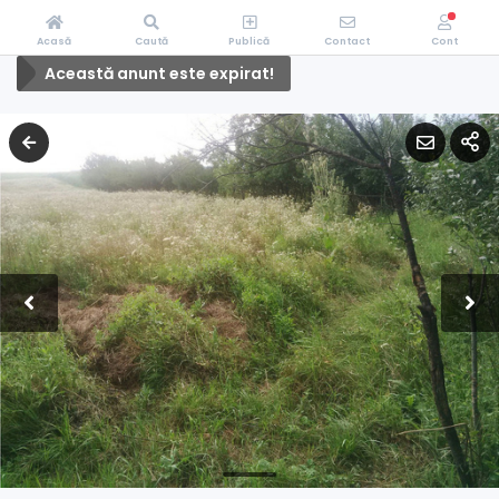
Acasă
Caută
Publică
Contact
Cont
Această anunt este expirat!