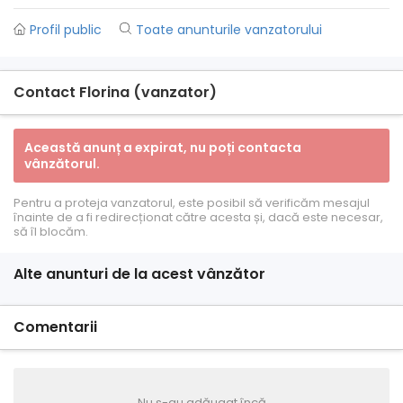
Profil public
Toate anunturile vanzatorului
Contact Florina (vanzator)
Această anunț a expirat, nu poți contacta
vânzătorul.
Pentru a proteja vanzatorul, este posibil să verificăm mesajul
înainte de a fi redirecționat către acesta și, dacă este necesar,
să îl blocăm.
Alte anunturi de la acest vânzător
Comentarii
Nu s-au adăugat încă